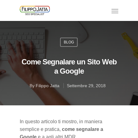
BLOG
Come Segnalare un Sito Web
a Google
By
Filippo Jatta
Settembre 29, 2018
In questo articolo ti mostro, in maniera
semplice e pratica,
come segnalare a
Google
e a agli altri MDR.