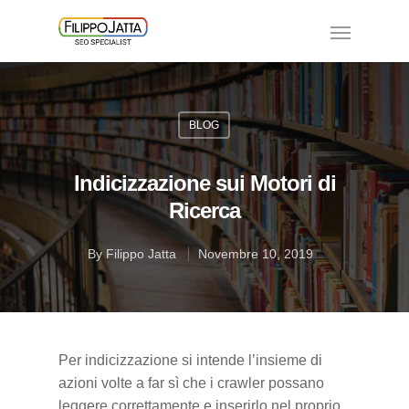
BLOG
Indicizzazione sui Motori di
Ricerca
By
Filippo Jatta
Novembre 10, 2019
Per indicizzazione si intende l’insieme di
azioni volte a far sì che i crawler possano
leggere correttamente e inserirlo nel proprio