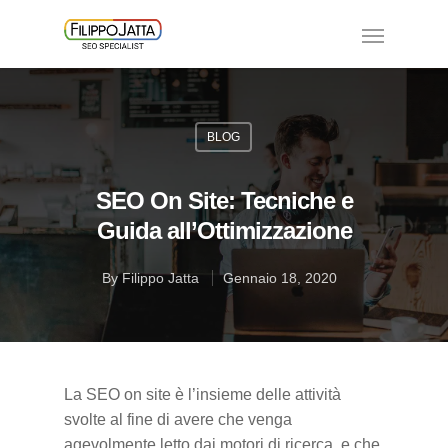
BLOG
SEO On Site: Tecniche e
Guida all’Ottimizzazione
By
Filippo Jatta
Gennaio 18, 2020
La SEO on site è l’insieme delle attività
svolte al fine di avere che venga
agevolmente letto dai motori di ricerca, e che